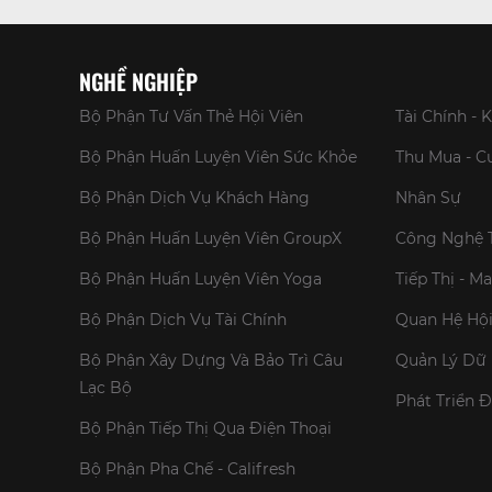
NGHỀ NGHIỆP
Bộ Phận Tư Vấn Thẻ Hội Viên
Tài Chính - 
Bộ Phận Huấn Luyện Viên Sức Khỏe
Thu Mua - 
Bộ Phận Dịch Vụ Khách Hàng
Nhân Sự
Bộ Phận Huấn Luyện Viên GroupX
Công Nghệ 
Bộ Phận Huấn Luyện Viên Yoga
Tiếp Thị - M
Bộ Phận Dịch Vụ Tài Chính
Quan Hệ Hội
Bộ Phận Xây Dựng Và Bảo Trì Câu
Quản Lý Dữ 
Lạc Bộ
Phát Triển 
Bộ Phận Tiếp Thị Qua Điện Thoại
Bộ Phận Pha Chế - Califresh