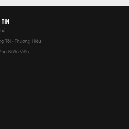
 TIN
Chủ
g Tôi - Thương Hiệu
ộng Nhân Viên