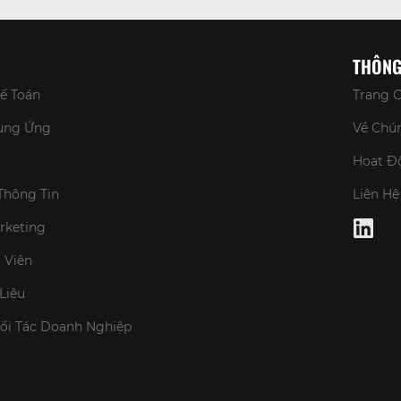
THÔNG
Kế Toán
Trang 
Cung Ứng
Về Chún
Hoạt Đ
Thông Tin
Liên Hệ
arketing
 Viên
Liệu
Đối Tác Doanh Nghiệp