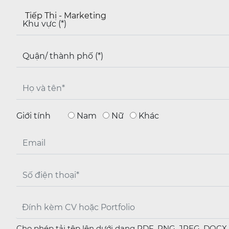
Tiếp Thị - Marketing
CÁC VỊ TRÍ ĐANG TUYỂN DỤNG
Bộ Phận Tư Vấn Thẻ Hội Viên
Bộ Phận Huấn Luyện Viên Sức Khỏe
Bộ Phận Dịch Vụ Khách Hàng
Bộ Phận Huấn Luyện Viên GroupX
Bộ Phận Huấn Luyện Viên Yoga
Bộ Phận Dịch Vụ Tài Chính
Giới tính
Nam
Nữ
Khác
Bộ Phận Xây Dựng Và Bảo Trì Câu Lạc Bộ
Bộ Phận Tiếp Thị Qua Điện Thoại
Bộ Phận Pha Chế - Califresh
Thương Hiệu HYPOXI
Tài Chính - Kế Toán
Thu Mua - Cung Ứng
Nhân Sự
Công Nghệ Thông Tin
Tiếp Thị - Marketing
Cho phép tải tệp lên dưới dạng PDF, PNG, JPEG, DOCX