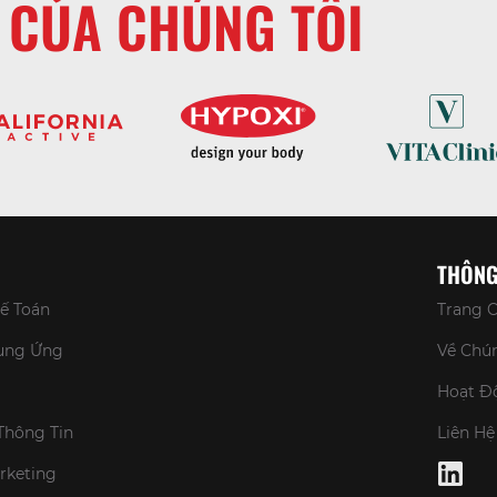
 CỦA CHÚNG TÔI
THÔNG
Kế Toán
Trang 
Cung Ứng
Về Chún
Hoạt Đ
Thông Tin
Liên Hệ
arketing