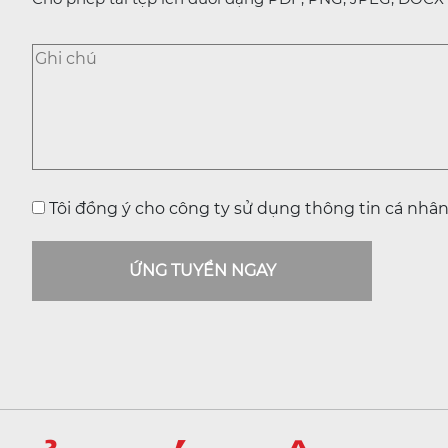
Quan Hệ Hội Viên
Quản Lý Dữ Liệu
Phát Triển Đối Tác Doanh Nghiệp
Tôi đồng ý cho công ty sử dụng thông tin cá nhân
ỨNG TUYỂN NGAY