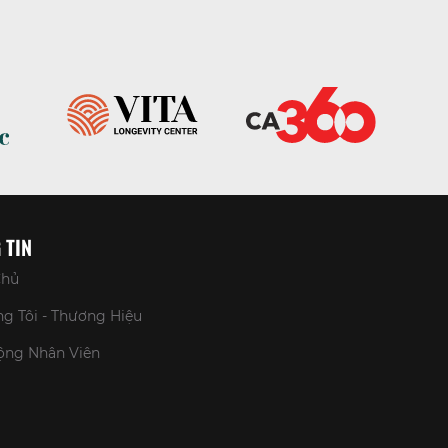
 TIN
Chủ
g Tôi - Thương Hiệu
ộng Nhân Viên