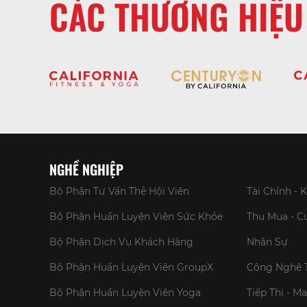
CÁC THƯƠNG HIỆU
NGHỀ NGHIỆP
Bộ Phận Tư Vấn Thẻ Hội Viên
Tài Chính - 
Bộ Phận Huấn Luyện Viên Sức Khỏe
Thu Mua - 
Bộ Phận Dịch Vụ Khách Hàng
Nhân Sự
Bộ Phận Huấn Luyện Viên GroupX
Công Nghệ 
Bộ Phận Huấn Luyện Viên Yoga
Tiếp Thị - M